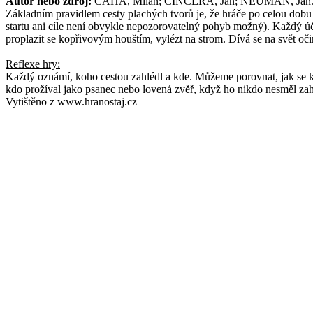
Autor nebo zdroj:
CAHA, Milan; ČINČERA, Jan; NEUMAN, Jan. Hry
Základním pravidlem cesty plachých tvorů je, že hráče po celou dobu ne
startu ani cíle není obvykle nepozorovatelný pohyb možný). Každý úča
proplazit se kopřivovým houštím, vylézt na strom. Dívá se na svět oči
Reflexe hry:
Každý oznámí, koho cestou zahlédl a kde. Můžeme porovnat, jak se kdo
kdo prožíval jako psanec nebo lovená zvěř, když ho nikdo nesměl za
Vytištěno z www.hranostaj.cz