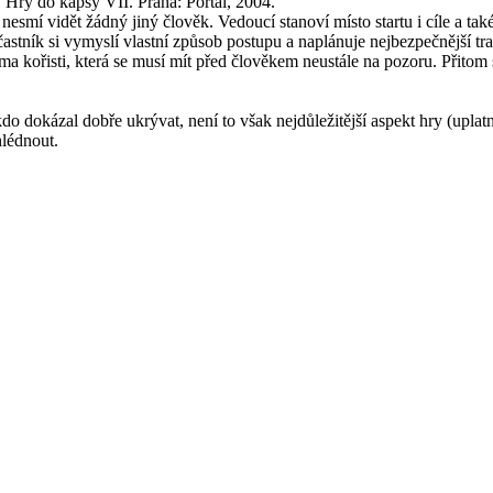
 do kapsy VII. Praha: Portál, 2004.
smí vidět žádný jiný člověk. Vedoucí stanoví místo startu i cíle a také 
stník si vymyslí vlastní způsob postupu a naplánuje nejbezpečnější tras
ma kořisti, která se musí mít před člověkem neustále na pozoru. Přitom 
 dokázal dobře ukrývat, není to však nejdůležitější aspekt hry (uplatní
hlédnout.