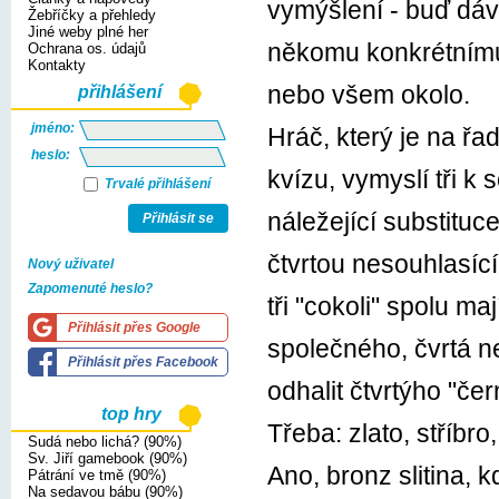
vymýšlení - buď dáv
Žebříčky a přehledy
Jiné weby plné her
někomu konkrétnímu
Ochrana os. údajů
Kontakty
nebo všem okolo.
přihlášení
jméno:
Hráč, který je na řa
heslo:
kvízu, vymyslí tři k 
Trvalé přihlášení
náležející substituce
Přihlásit se
čtvrtou nesouhlasící
Nový uživatel
Zapomenuté heslo?
tři "cokoli" spolu ma
Přihlásit přes Google
společného, čvrtá ne
Přihlásit přes Facebook
odhalit čtvrtýho "če
top hry
Třeba: zlato, stříbro
Sudá nebo lichá? (90%)
Sv. Jiří gamebook (90%)
Ano, bronz slitina, k
Pátrání ve tmě (90%)
Na sedavou bábu (90%)