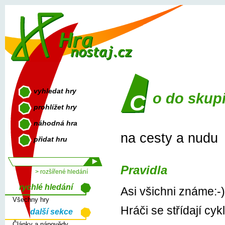
vyhledat hry
co do skup
prohlížet hry
náhodná hra
na cesty a nudu
přidat hru
Pravidla
> rozšířené hledání
rychlé hledání
Asi všichni známe:-)
Všechny hry
Hráči se střídají cyk
další sekce
Články a nápovědy