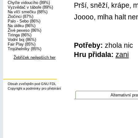
Chyťte vidoucího (89%)
Prší, sněží, krápe, m
Vyzvědač v táboře (89%)
Na vlčí smečku (88%)
Joooo, mlha halt nen
Zločinci (87%)
Palo - Sebo (86%)
Na útěku (86%)
Živé pexeso (86%)
Tiringa (86%)
Vodní boj (86%)
Potřeby:
zhola nic
Fair Play (85%)
Trojúhelníky (85%)
Hru přidala:
zani
Žebříček nejlepších her
Obsah zveřejněn pod GNU FDL
Copyright a podmínky pro přebírání
Alternativní pra